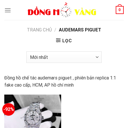
Skip
0
to
content
TRANG CHỦ
/
AUDEMARS PIGUET
LỌC
Đồng hồ chế tác audemars piguet , phiên bản replica 1:1
fake cao cấp, HCM, AP hồ chí minh
-92%