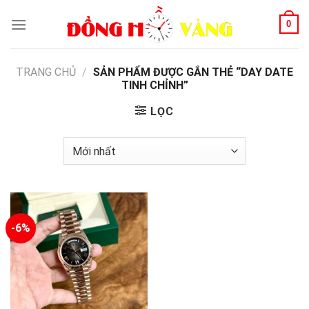
Skip
0
to
content
TRANG CHỦ
/
SẢN PHẨM ĐƯỢC GẮN THẺ “DAY DATE
TINH CHỈNH”
LỌC
-6%