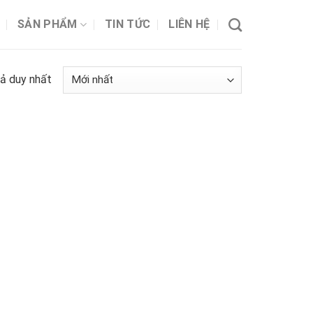
SẢN PHẨM
TIN TỨC
LIÊN HỆ
uả duy nhất