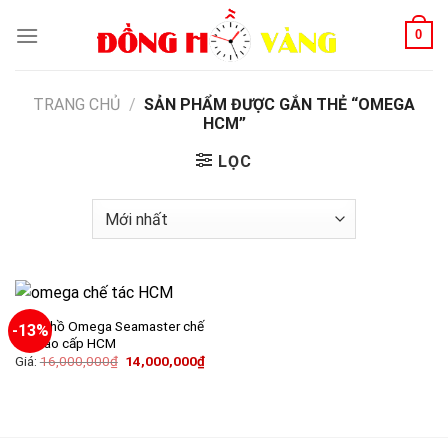
Skip
0
to
content
TRANG CHỦ
/
SẢN PHẨM ĐƯỢC GẮN THẺ “OMEGA
HCM”
LỌC
Đồng hồ Omega Seamaster chế
-13%
tác cao cấp HCM
Giá:
16,000,000
₫
14,000,000
₫