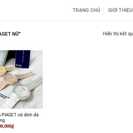
TRANG CHỦ
GIỚI THIỆU
Hiển thị kết q
AGET NỮ”
 PIAGET nữ đính đá
àng
00,000
₫