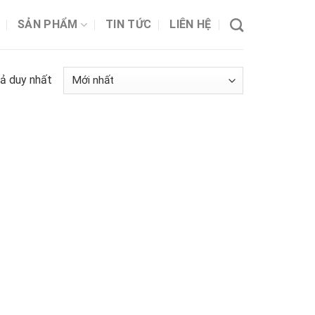
SẢN PHẨM
TIN TỨC
LIÊN HỆ
uả duy nhất