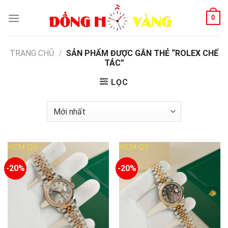
Skip
0
to
content
TRANG CHỦ
/
SẢN PHẨM ĐƯỢC GẮN THẺ “ROLEX CHẾ
TÁC”
LỌC
-20%
-20%