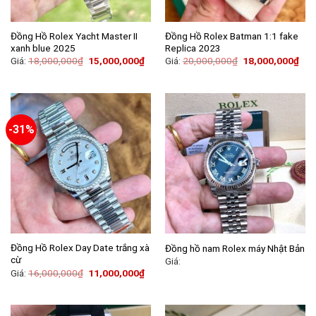
Đồng Hồ Rolex Yacht Master II
Đồng Hồ Rolex Batman 1:1 fake
xanh blue 2025
Replica 2023
Giá:
18,000,000
₫
15,000,000
₫
Giá:
20,000,000
₫
18,000,000
₫
-31%
Đồng Hồ Rolex Day Date trắng xà
Đồng hồ nam Rolex máy Nhật Bản
cừ
Giá:
Giá:
16,000,000
₫
11,000,000
₫