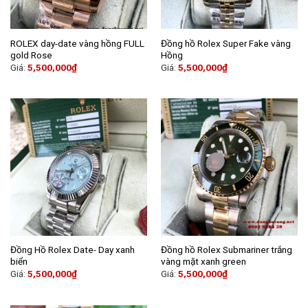
ROLEX day-date vàng hồng FULL
Đồng hồ Rolex Super Fake vàng
gold Rose
Hồng
Giá:
5,500,000
₫
Giá:
5,500,000
₫
Đồng Hồ Rolex Date- Day xanh
Đồng hồ Rolex Submariner trắng
biển
vàng mặt xanh green
Giá:
5,500,000
₫
Giá:
5,500,000
₫