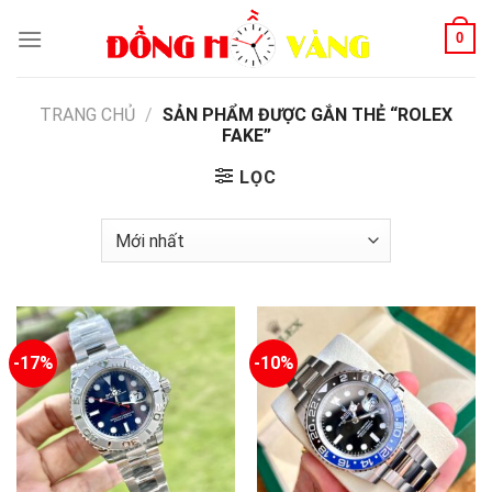
Skip
0
to
content
TRANG CHỦ
/
SẢN PHẨM ĐƯỢC GẮN THẺ “ROLEX
FAKE”
LỌC
-17%
-10%