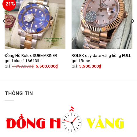
-21%
Đồng Hồ Rolex SUBMARINER
ROLEX day-date vàng hồng FULL
gold blue 116613lb
gold Rose
Giá:
7,000,000
₫
5,500,000
₫
Giá:
5,500,000
₫
THÔNG TIN