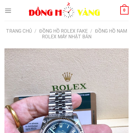
Skip
0
to
content
TRANG CHỦ
/
ĐỒNG HỒ ROLEX FAKE
/
ĐỒNG HỒ NAM
ROLEX MÁY NHẬT BẢN