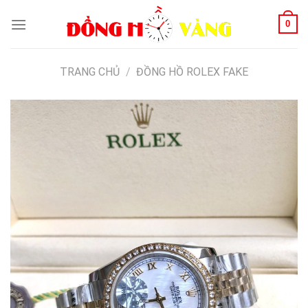
Skip
0
to
content
TRANG CHỦ
/
ĐỒNG HỒ ROLEX FAKE