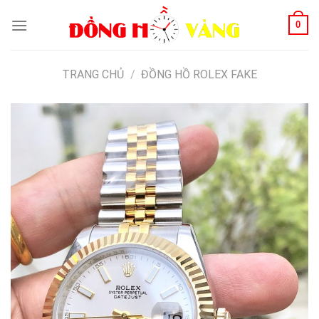
Skip
0
to
content
TRANG CHỦ
/
ĐỒNG HỒ ROLEX FAKE