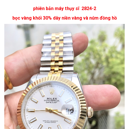
phiên bản máy thụy sĩ 2824-2
bọc vàng khối 30% dây niền vàng và núm đồng hồ