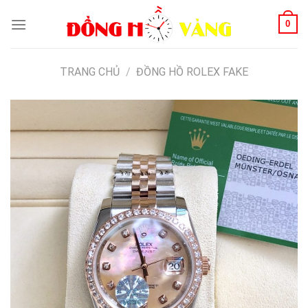
Skip
0
to
content
TRANG CHỦ
/
ĐỒNG HỒ ROLEX FAKE