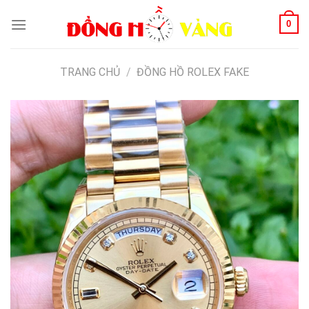
Skip
0
to
content
TRANG CHỦ
/
ĐỒNG HỒ ROLEX FAKE