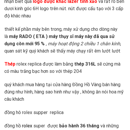
nhận biết qua
logo được khắc lazer tinh xảo
và rất rõ bên
dươi kinh góc 6H logo trên nút. nút được cấu tạo với 3 cấp
độ khác nhau
thiết kế phần máy bên trong, máy xử dụng cho dòng này
là
máy RADO ( ETA ) máy thụy sĩ máy này đã qua sử
dụng còn mới 95 %
,
máy hoạt động 2 chiều 1 chân kính
,
quan sát kỹ quý khách sẽ thấy máy chạy rất êm lướt lướt
Thép
rolex replica được làm bằng
thép 316L
sẽ cứng mà
có màu trắng bạc hơn so với thép 204
quý khách mua hàng tại cửa hàng Đồng Hồ Vàng bán hàng
đúng như hình, hàng sao hinh như vậy , không ăn nói hoa mỹ
câu khách
đồng hô rolex supper replica
đồng hồ
rolex
super được
bảo hành 36 tháng
và những